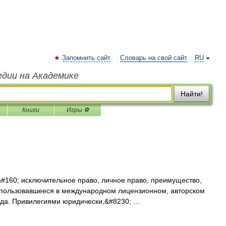
Запомнить сайт
Словарь на свой сайт
RU
едии на Академике
Найти!
Книги
Игры ⚽
)&#160; исключительное право, личное право, преимущество,
использовавшееся в международном лицензионном, авторском
года. Привилегиями юридически,&#8230; …