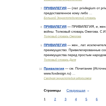
ПРИВИЛЕГИЯ
— (лат. privilegium от p
7
предоставленное кому либо …
Большой Энциклопедический словарь
ПРИВИЛЕГИЯ
— ПРИВИЛЕГИЯ, и, жен. 
8
войны. Толковый словарь Ожегова. С.И
Толковый словарь Ожегова
ПРИВИЛЕГИЯ
— жен., лат. исключител
9
преимущество. Привилегированные сос
преимущества перед простым народом.
Толковый словарь Даля
Привилегия
— см. Почитание (Источни
10
www.foxdesign.ru) …
Сводная энциклопедия афоризмов
Страницы
Следующая
→
1
2
3
4
5
6