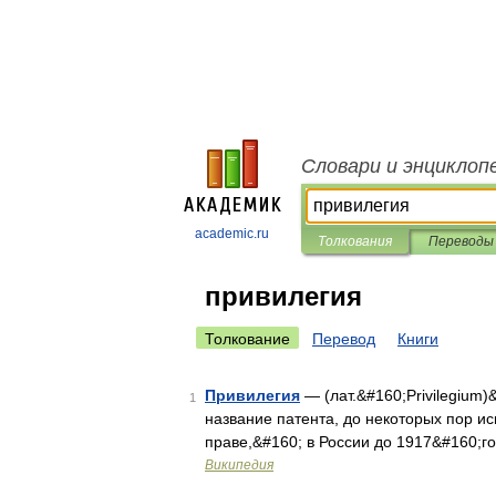
Словари и энциклоп
academic.ru
Толкования
Переводы
привилегия
Толкование
Перевод
Книги
Привилегия
— (лат.&#160;Privilegium
1
название патента, до некоторых пор 
праве,&#160; в России до 1917&#160;
Википедия