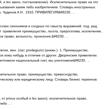
ый, и lex закон, постановление). Исключительное право на что
льзования каким либо изобретением. Словарь иностранных
ка. Чудинов А.Н., 1910. ПРИВИЛЕГИЯ&#8230; …
усских синонимов и сходных по смыслу выражений. под. ред.
9. привилегия преимущество, льгота, прерогатива; исключение,
е право; вольность, проксения,&#8230; …
и, жен. (лат. privilegium) (книжн.). 1. Преимущество,
е кому нибудь в отличие от других. Дворянские привилегии.
ичтожили национальный гнет, мы уничтожили&#8230; …
ючительное право, преимущество, превосходство,
ескому или юридическому лицу. Словарь бизнес терминов.
, от privus особый и lex закон), исключительное право,
 либо …