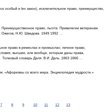
rivus особый и lex закон), исключительное право, преимущество,
Преимущественное право, льгота. Привилегии ветеранам
. Ожегов, Н.Ю. Шведова. 1949 1992 …
ьное право в ремеслах и промыслах; личное право,
ловия, высшие, или вообще, которым даны права,
 Толковый словарь Даля. В.И. Даль. 1863 1866 …
к: «Афоризмы со всего мира. Энциклопедия мудрости.»
7
8
9
10
11
12
13