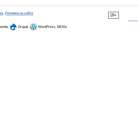
ка
,
Реклама на сайте
18+
omla,
Drupal,
WordPress, MODx.