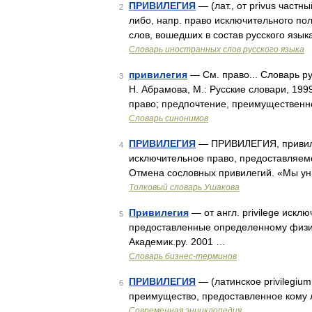
ПРИВИЛЕГИЯ
— (лат., от privus частн
2
либо, напр. право исключительного по
слов, вошедших в состав русского язы
Словарь иностранных слов русского языка
привилегия
— См. право... Словарь р
3
Н. Абрамова, М.: Русские словари, 199
право; предпочтение, преимущественно
Словарь синонимов
ПРИВИЛЕГИЯ
— ПРИВИЛЕГИЯ, привилеги
4
исключительное право, предоставляемо
Отмена сословных привилегий. «Мы ун
Толковый словарь Ушакова
Привилегия
— от англ. privilege искл
5
предоставленные определенному физич
Академик.ру. 2001 …
Словарь бизнес-терминов
ПРИВИЛЕГИЯ
— (латинское privilegium
6
преимущество, предоставленное кому
Современная энциклопедия